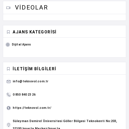
VIDEOLAR
AJANS KATEGORISI
Dijital Ajans
İLETIŞIM BILGILERI
info@teknovol.com.tr
0 850 840 23 26
https://teknovol.com.tr/
Süleyman Demirel Üniversitesi Göller Bölgesi Teknokenti No:203,
32100 Isparta Merkez/Isparta