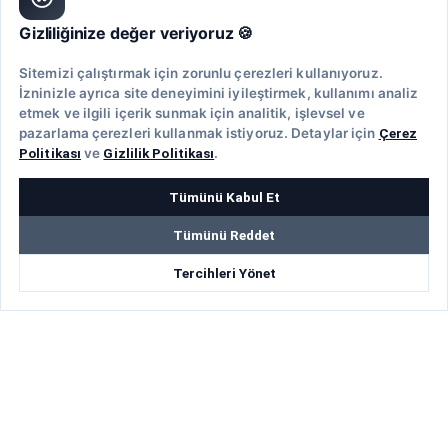
Şirketler için
Gizliliğinize değer veriyoruz 🍪
+5 Ajanstan Teklif Alın
Sitemizi çalıştırmak için zorunlu çerezleri kullanıyoruz.
Değerlendirme Yazın
İzninizle ayrıca site deneyimini iyileştirmek, kullanımı analiz
etmek ve ilgili içerik sunmak için analitik, işlevsel ve
Reklam Alanları
pazarlama çerezleri kullanmak istiyoruz. Detaylar için
Çerez
Politikası
ve
Gizlilik Politikası
.
Ajanslar için
Tümünü Kabul Et
Giriş
Ajans Kayıt
Tümünü Reddet
Profil Özelliklerini Keşfet
Tercihleri Yönet
Üyelik Avantajları
Rehberler
Ücretsiz Şablonlar
Web Sitesi Nasıl Kurulur?