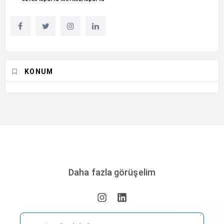
KONUM
Daha fazla görüşelim
e-
posta