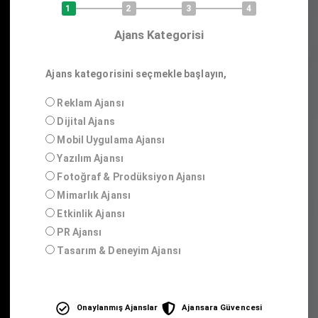
1
2
3
4
Ajans Kategorisi
Ajans kategorisini seçmekle başlayın,
Reklam Ajansı
Dijital Ajans
Mobil Uygulama Ajansı
Yazılım Ajansı
Fotoğraf & Prodüksiyon Ajansı
Mimarlık Ajansı
Etkinlik Ajansı
PR Ajansı
Tasarım & Deneyim Ajansı
Onaylanmış Ajanslar
Ajansara Güvencesi