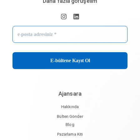
Daha fazla görüşelim
e-
posta
adresiniz
*
Ajansara
Hakkında
Bülten Gönder
Blog
Pazarlama Kiti