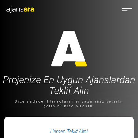
Projenize En Uygun Ajanslardan
Teklif Alın
Bize sadece ihtiyaçlarınızı yazmanız yeterli,
gerisini bize bırakın.
Hemen Teklif Alın!