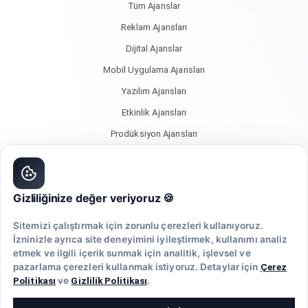
Tüm Ajanslar
Reklam Ajansları
Dijital Ajanslar
Mobil Uygulama Ajansları
Yazılım Ajansları
Etkinlik Ajansları
Prodüksiyon Ajansları
Mimarlık Ajansları
Halkla İlişkiler Ajansları
Gizliliğinize değer veriyoruz 🍪
Tasarım & Deneyim Ajansları
SEO Ajansları
Sitemizi çalıştırmak için zorunlu çerezleri kullanıyoruz.
İzninizle ayrıca site deneyimini iyileştirmek, kullanımı analiz
Sosyal Medya Ajansları
etmek ve ilgili içerik sunmak için analitik, işlevsel ve
pazarlama çerezleri kullanmak istiyoruz. Detaylar için
Çerez
Politikası
ve
Gizlilik Politikası
.
© 2020 Ajansara, müşteri yorumlarıyla markaların kendilerine en uygun