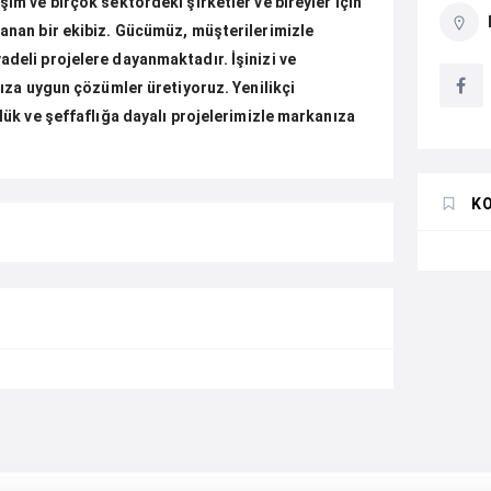
şım ve birçok sektördeki şirketler ve bireyler için
nanan bir ekibiz. Gücümüz, müşterilerimizle
adeli projelere dayanmaktadır. İşinizi ve
ınıza uygun çözümler üretiyoruz. Yenilikçi
tlük ve şeffaflığa dayalı projelerimizle markanıza
K