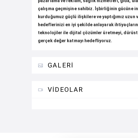
pazarlama ve reklam, sağlık hizmetleri, gıda, ula
çalışma geçmişine sahibiz. İşbirliğinin gücüne i
kurduğumuz güçlü ilişkilere ve yaptığımız uzun v
hedeflerinizi en iyi şekilde anlayarak ihtiyaçlar
teknolojiler ile dijital çözümler üretmeyi, dürüs
gerçek değer katmayı hedefliyoruz.
GALERI
VIDEOLAR