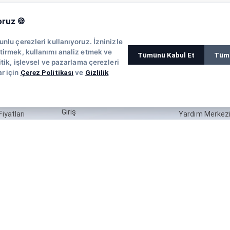
Şirketler için
Ajansara
oruz 🍪
ar
+5 Ajanstan Teklif Alın
Hakkında
unlu çerezleri kullanıyoruz. İzninizle
ştirmek, kullanımı analiz etmek ve
 Kurulur?
Değerlendirme Yazın
Bülten Gönder
Tümünü Kabul Et
Tüm
litik, işlevsel ve pazarlama çerezleri
Blog
apılır
Reklam Alanları
r için
Çerez Politikası
ve
Gizlilik
Pazarlama Kiti
Yazılım
Ajanslar için
Newsletter
Giriş
iyatları
Yardım Merkez
Ajans Kayıt
Fiyatları
İletişim
Profil Özelliklerini Keşfet
ansı Nasıl
Üyelik Avantajları
bi
 Bülteni
l Ajans Farkı