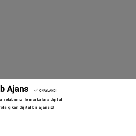
b Ajans
ONAYLANDI
an ekibimiz ile markalara dijital
la çıkan dijital bir ajansız!