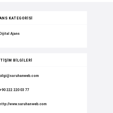
ANS KATEGORISI
Dijital Ajans
ETIŞIM BILGILERI
bilgi@saruhanweb.com
+90 222 220 03 77
http://www.saruhanweb.com