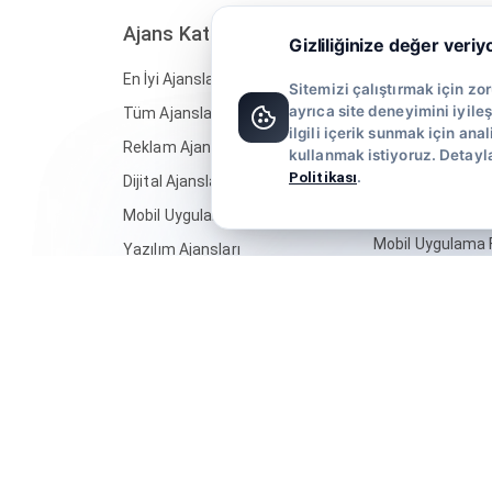
Ajans Kategorileri
Rehberler
Gizliliğinize değer veriy
En İyi Ajanslar
Ücretsiz Şablonl
Sitemizi çalıştırmak için zor
ayrıca site deneyimini iyile
Tüm Ajanslar
Web Sitesi Nasıl
ilgili içerik sunmak için ana
Reklam Ajansları
E-Ticaret Nasıl Y
kullanmak istiyoruz. Detayla
Politikası
.
Dijital Ajanslar
Mobil Uygulama 
Şirketleri
Mobil Uygulama Ajansları
Mobil Uygulama F
Yazılım Ajansları
E-Ticaret Sitesi 
Etkinlik Ajansları
Halkla İlişkiler Aj
Prodüksiyon Ajansları
Seçilir?
Mimarlık Ajansları
20 Konkur Prensi
Halkla İlişkiler Ajansları
10 Adımda Basın
Tasarım & Deneyim Ajansları
Hazırlama
SEO Ajansları
Yaratıcı ve Dijita
Sosyal Medya Ajansları