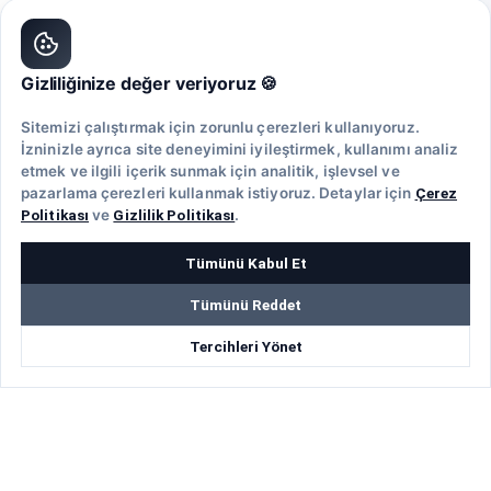
Reklam Alanları
Ajanslar için
Gizliliğinize değer veriyoruz 🍪
Giriş
Sitemizi çalıştırmak için zorunlu çerezleri kullanıyoruz.
Ajans Kayıt
İzninizle ayrıca site deneyimini iyileştirmek, kullanımı analiz
etmek ve ilgili içerik sunmak için analitik, işlevsel ve
Profil Özelliklerini Keşfet
pazarlama çerezleri kullanmak istiyoruz. Detaylar için
Çerez
Üyelik Avantajları
Politikası
ve
Gizlilik Politikası
.
Tümünü Kabul Et
Rehberler
Tümünü Reddet
Ücretsiz Şablonlar
Tercihleri Yönet
Web Sitesi Nasıl Kurulur?
E-Ticaret Nasıl Yapılır
Mobil Uygulama Yazılım Şirketleri
Mobil Uygulama Fiyatları