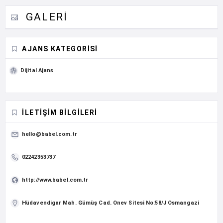
GALERI
AJANS KATEGORISI
Dijital Ajans
İLETIŞIM BILGILERI
hello@babel.com.tr
02242353737
http://www.babel.com.tr
Hüdavendigar Mah. Gümüş Cad. Onev Sitesi No:58/J Osmangazi