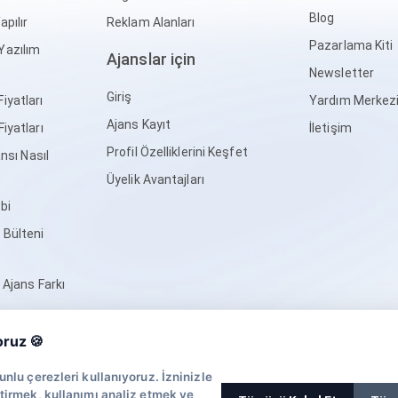
Blog
apılır
Reklam Alanları
Pazarlama Kiti
Yazılım
Ajanslar için
Newsletter
Giriş
iyatları
Yardım Merkez
Ajans Kayıt
Fiyatları
İletişim
Profil Özelliklerini Keşfet
ansı Nasıl
Üyelik Avantajları
bi
 Bülteni
l Ajans Farkı
oruz 🍪
 markaların kendilerine en uygun ajansı seçmelerine yardımcı olur ve böylelikle 
unlu çerezleri kullanıyoruz. İzninizle
ştirmek, kullanımı analiz etmek ve
Ajansara
|
Ajansbul.com
|
Eniyiajanslar.com