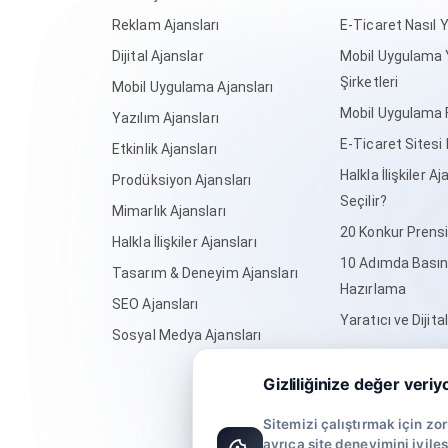
Reklam Ajansları
E-Ticaret Nasıl Y
Dijital Ajanslar
Mobil Uygulama 
Şirketleri
Mobil Uygulama Ajansları
Mobil Uygulama F
Yazılım Ajansları
E-Ticaret Sitesi 
Etkinlik Ajansları
Halkla İlişkiler Aj
Prodüksiyon Ajansları
Seçilir?
Mimarlık Ajansları
20 Konkur Prensi
Halkla İlişkiler Ajansları
10 Adımda Basın
Tasarım & Deneyim Ajansları
Hazırlama
SEO Ajansları
Yaratıcı ve Dijita
Sosyal Medya Ajansları
Gizliliğinize değer veriy
© 2020 Ajansara, müşteri yorumlarıyla
Sitemizi çalıştırmak için zor
ayrıca site deneyimini iyile