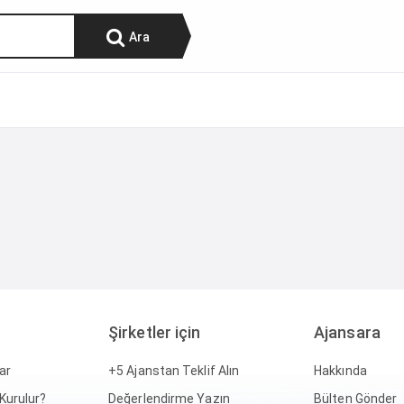
Ajanslardan Teklif Alın
Ajansınızı Kaydedin
Blog
Ara
Şirketler için
Ajansara
ar
+5 Ajanstan Teklif Alın
Hakkında
 Kurulur?
Değerlendirme Yazın
Bülten Gönder